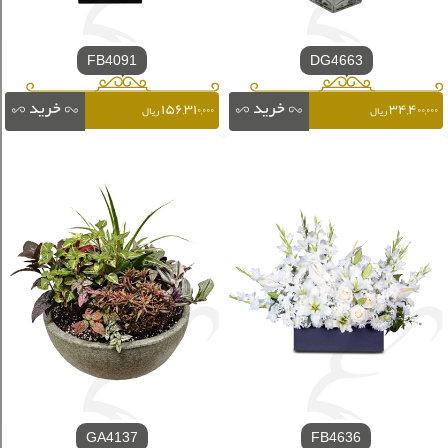
FB4091
DG4663
۱۵۶,۳۱۰,۰۰۰
۳۴,۴۰۰,۰۰۰
ریال
ریال
GA4137
FB4636