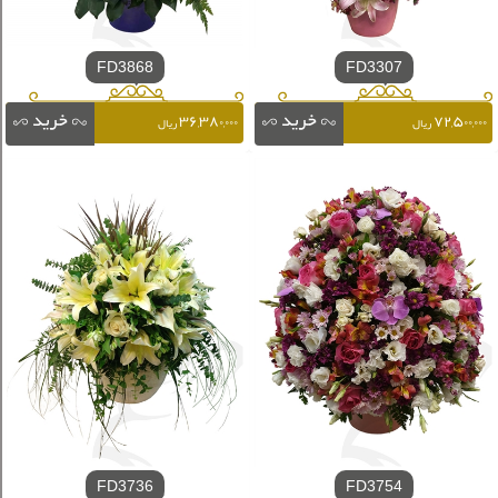
FD3868
FD3307
۳۶,۳۸۰,۰۰۰
۷۲,۵۰۰,۰۰۰
ریال
ریال
FD3736
FD3754