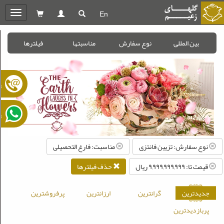
En
oggle
gation
بین المللی
نوع سفارش
مناسبتها
فیلترها
ت
ت
نوع سفارش: تزیین فانتزی
مناسبت: فارغ التحصیلی
قیمت تا: ۹,۹۹۹,۹۹۹,۹۹۹ ريال
حذف فیلترها
جدیدترین
گرانترین
ارزانترین
پرفروشترین
پربازدیدترین