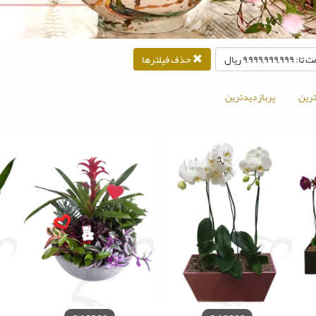
۹,۹۹۹,۹۹۹,۹۹ ريال
حذف فیلترها
رین
پربازدیدترین