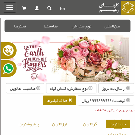
En
oggle
gation
بین المللی
نوع سفارش
مناسبتها
فیلترها
ت
ت
ارسال به: نروژ
نوع سفارش: گلدان گیاه
مناسبت: هالوین
قیمت تا: ۹,۹۹۹,۹۹۹,۹۹۹ ريال
حذف فیلترها
موردی برای نمایش یافت نشد
جدیدترین
گرانترین
ارزانترین
پرفروشترین
پربازدیدترین