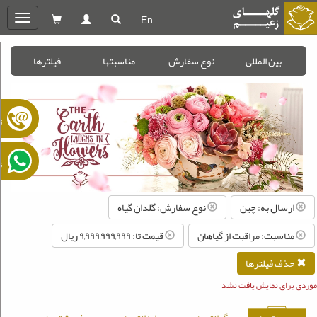
En
oggle
gation
بین المللی
نوع سفارش
مناسبتها
فیلترها
ت
ت
ارسال به: چین
نوع سفارش: گلدان گیاه
مناسبت: مراقبت از گیاهان
قیمت تا: ۹,۹۹۹,۹۹۹,۹۹۹ ريال
حذف فیلترها
موردی برای نمایش یافت نشد