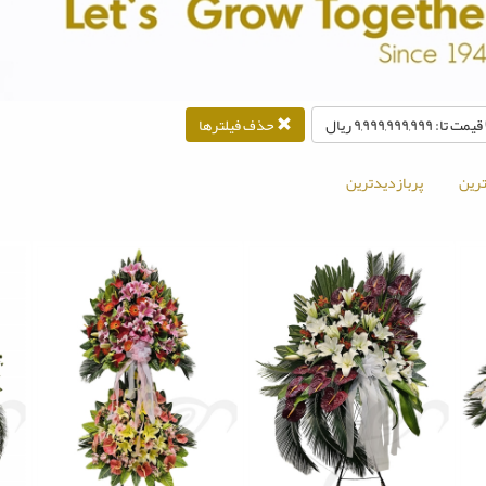
قیمت تا: ۹,۹۹۹,۹۹۹,۹۹۹ ريال
حذف فیلترها
رین
پربازدیدترین