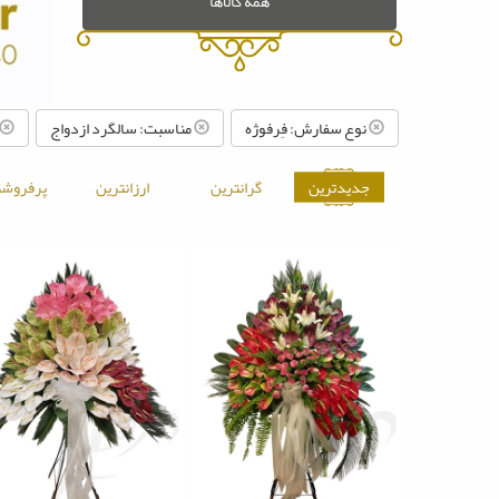
همه کالاها
نوع سفارش: فِرفوژه
مناسبت: سالگرد ازدواج
جدیدترین
گرانترین
ارزانترین
پرفروشت