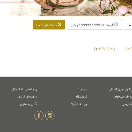
ه)
قیمت تا: ۹,۹۹۹,۹۹۹,۹۹۹ ريال
حذف فیلترها
رین
پربازدیدترین
شهای بین المللی
درباره ما
راهنمای انتخاب گل
ه طراحی خود
فروشگاه
راهنمای خرید
 کاربری
پرداخت آزاد
گالری تصاویر