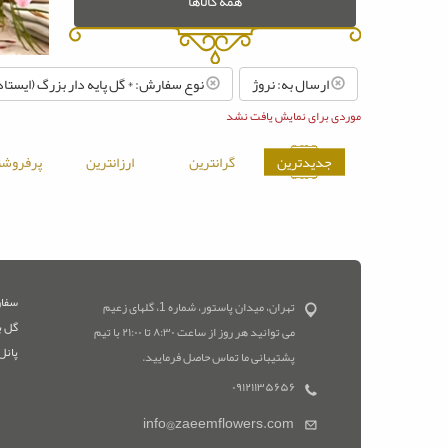
همه کالاها
ارسال به: نروژ
نوع سفارش: * گل پایه دار بزرگ (ایستاد
موردی برای نمایش یافت نشد
جدیدترین
گرانترین
ارزانترین
پرفروشت
سفار
تهران، میدان پاستور، شماره 1، گلهای زعیم
گل ب
می توانید هر روز از ساعت ۸:۳۰ تا ۲۱:۰۰ با تیم
پانل
پشتیبانی ما تماس حاصل فرمایید.
۰۹۱۲۱۱۳۵۶۵۶
info@zaeemflowers.com