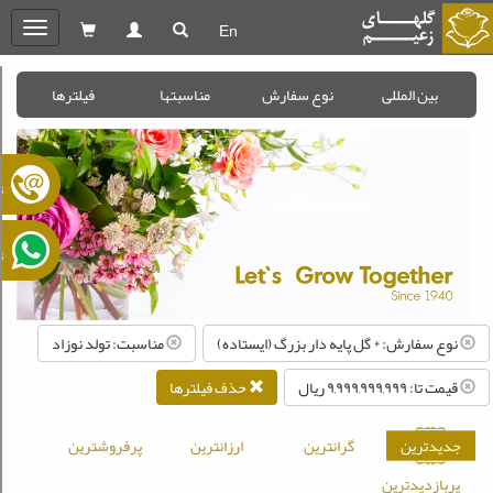
En
oggle
gation
بین المللی
نوع سفارش
مناسبتها
فیلترها
ت
ت
نوع سفارش: * گل پایه دار بزرگ (ایستاده)
مناسبت: تولد نوزاد
قیمت تا: ۹,۹۹۹,۹۹۹,۹۹۹ ريال
حذف فیلترها
جدیدترین
گرانترین
ارزانترین
پرفروشترین
پربازدیدترین