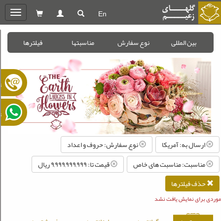
En
oggle
gation
بین المللی
نوع سفارش
مناسبتها
فیلترها
ت
ت
ارسال به: آمریکا
نوع سفارش: حروف و اعداد
مناسبت: مناسبت های خاص
قیمت تا: ۹,۹۹۹,۹۹۹,۹۹۹ ريال
حذف فیلترها
موردی برای نمایش یافت نشد