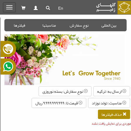
En
oggle
gation
بین المللی
نوع سفارش
مناسبتها
فیلترها
ت
ت
ارسال به: ترکیه
نوع سفارش: بسته نوروزی
مناسبت: تولد نوزاد
قیمت تا: ۹,۹۹۹,۹۹۹,۹۹۹ ريال
حذف فیلترها
موردی برای نمایش یافت نشد