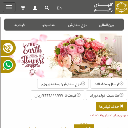
En
oggle
gation
بین المللی
نوع سفارش
مناسبتها
فیلترها
ت
ت
ارسال به: فنلاند
نوع سفارش: بسته نوروزی
مناسبت: تولد نوزاد
قیمت تا: ۹,۹۹۹,۹۹۹,۹۹۹ ريال
حذف فیلترها
موردی برای نمایش یافت نشد