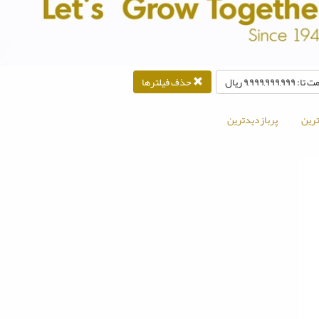
۹,۹۹۹,۹۹۹,۹۹۹ ريال
حذف فیلترها
رین
پربازدیدترین