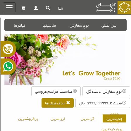
En
oggle
gation
بین المللی
نوع سفارش
مناسبتها
فیلترها
ت
ت
نوع سفارش: دسته گل
مناسبت: مراسم عروسی
قیمت تا: ۹,۹۹۹,۹۹۹,۹۹۹ ريال
حذف فیلترها
جدیدترین
گرانترین
ارزانترین
پرفروشترین
پربازدیدترین