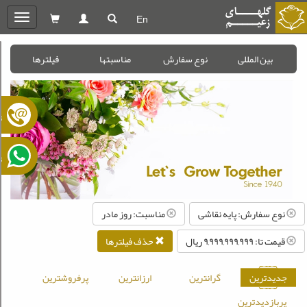
En
oggle
gation
بین المللی
نوع سفارش
مناسبتها
فیلترها
ت
ت
نوع سفارش: پایه نقاشی
مناسبت: روز مادر
قیمت تا: ۹,۹۹۹,۹۹۹,۹۹۹ ريال
حذف فیلترها
جدیدترین
گرانترین
ارزانترین
پرفروشترین
پربازدیدترین