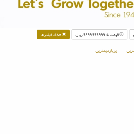
قیمت تا: ۹,۹۹۹,۹۹۹,۹۹۹ ريال
حذف فیلترها
رین
پربازدیدترین