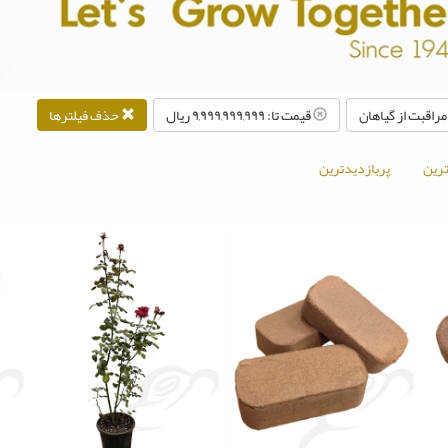
راقبت از گیاهان
قیمت تا: ۹,۹۹۹,۹۹۹,۹۹۹ ريال
حذف فیلترها
رین
پربازدیدترین