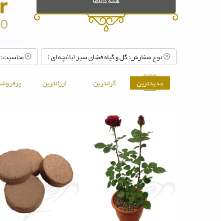
همه کالاها
نوع سفارش: گل و گیاه فضای سبز (باغچه ای )
مناسبت: م
جدیدترین
گرانترین
ارزانترین
پرفروشت