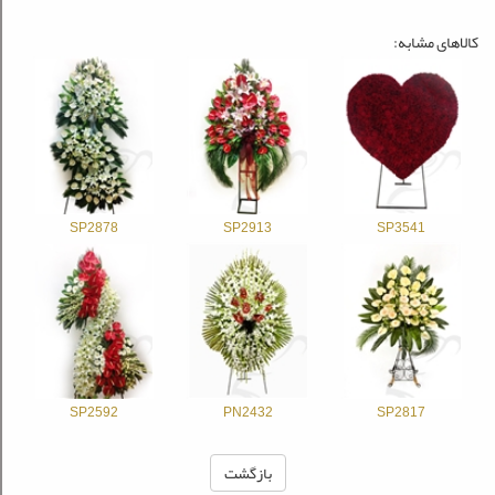
کالاهای مشابه:
SP2878
SP2913
SP3541
SP2592
PN2432
SP2817
بازگشت