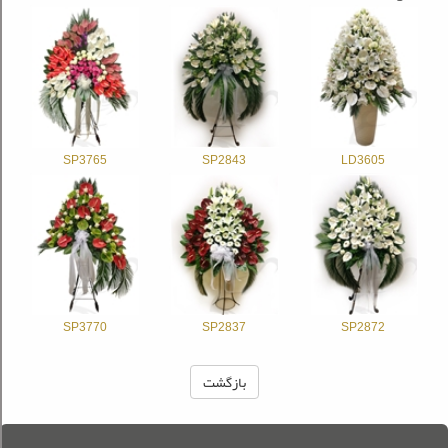
SP3765
SP2843
LD3605
SP3770
SP2837
SP2872
بازگشت